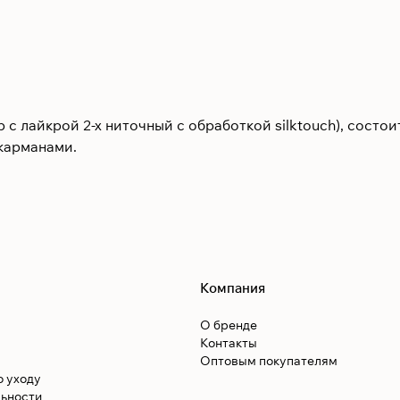
с лайкрой 2-х ниточный с обработкой silktouch), состои
карманами.
Компания
О бренде
Контакты
Оптовым покупателям
о уходу
ьности