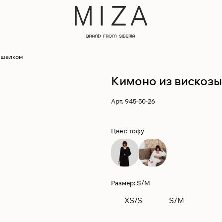
с шелком
Кимоно из вискозы
Арт.
945-50-26
Цвет:
тофу
Размер:
S/M
XS/S
S/M